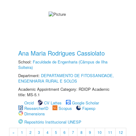
Ana Maria Rodrigues Cassiolato
School:
Faculdade de Engenharia (Câmpus de Ilha
Solteira)
Department:
DEPARTAMENTO DE FITOSSANIDADE,
ENGENHARIA RURAL E SOLOS
Academic Appointment Category: RDIDP Academic
title: MS-5.1
Orcid
CV Lattes
Google Scholar
ResearcherID
Scopus
Fapesp
Dimensions
Repositório Institucional UNESP
«
1
2
3
4
5
6
7
8
9
10
11
12