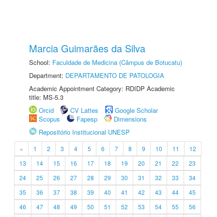
Marcia Guimarães da Silva
School:
Faculdade de Medicina (Câmpus de Botucatu)
Department:
DEPARTAMENTO DE PATOLOGIA
Academic Appointment Category: RDIDP Academic
title: MS-5.3
Orcid
CV Lattes
Google Scholar
Scopus
Fapesp
Dimensions
Repositório Institucional UNESP
«
1
2
3
4
5
6
7
8
9
10
11
12
13
14
15
16
17
18
19
20
21
22
23
24
25
26
27
28
29
30
31
32
33
34
35
36
37
38
39
40
41
42
43
44
45
46
47
48
49
50
51
52
53
54
55
56