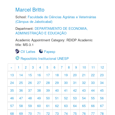
Marcel Britto
School:
Faculdade de Ciências Agrárias e Veterinárias
(Câmpus de Jaboticabal)
Department:
DEPARTAMENTO DE ECONOMIA,
ADMINISTRAÇÃO E EDUCAÇÃO
Academic Appointment Category: RDIDP Academic
title: MS-3.1
CV Lattes
Fapesp
Repositório Institucional UNESP
«
1
2
3
4
5
6
7
8
9
10
11
12
13
14
15
16
17
18
19
20
21
22
23
24
25
26
27
28
29
30
31
32
33
34
35
36
37
38
39
40
41
42
43
44
45
46
47
48
49
50
51
52
53
54
55
56
57
58
59
60
61
62
63
64
65
66
67
68
69
70
71
72
73
74
75
76
77
78