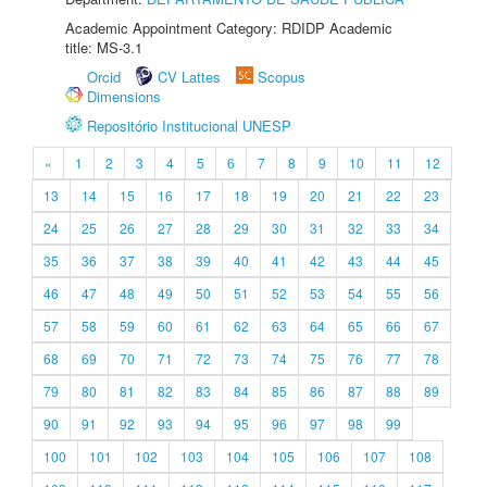
Academic Appointment Category: RDIDP Academic
title: MS-3.1
Orcid
CV Lattes
Scopus
Dimensions
Repositório Institucional UNESP
«
1
2
3
4
5
6
7
8
9
10
11
12
13
14
15
16
17
18
19
20
21
22
23
24
25
26
27
28
29
30
31
32
33
34
35
36
37
38
39
40
41
42
43
44
45
46
47
48
49
50
51
52
53
54
55
56
57
58
59
60
61
62
63
64
65
66
67
68
69
70
71
72
73
74
75
76
77
78
79
80
81
82
83
84
85
86
87
88
89
90
91
92
93
94
95
96
97
98
99
100
101
102
103
104
105
106
107
108