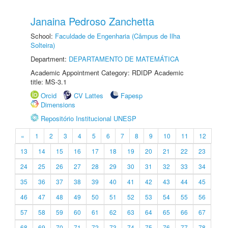
Janaina Pedroso Zanchetta
School:
Faculdade de Engenharia (Câmpus de Ilha
Solteira)
Department:
DEPARTAMENTO DE MATEMÁTICA
Academic Appointment Category: RDIDP Academic
title: MS-3.1
Orcid
CV Lattes
Fapesp
Dimensions
Repositório Institucional UNESP
«
1
2
3
4
5
6
7
8
9
10
11
12
13
14
15
16
17
18
19
20
21
22
23
24
25
26
27
28
29
30
31
32
33
34
35
36
37
38
39
40
41
42
43
44
45
46
47
48
49
50
51
52
53
54
55
56
57
58
59
60
61
62
63
64
65
66
67
68
69
70
71
72
73
74
75
76
77
78