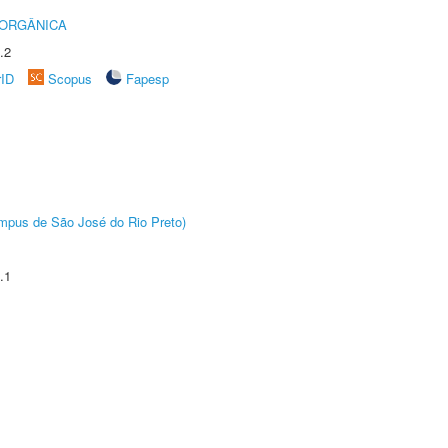
 ORGÂNICA
.2
rID
Scopus
Fapesp
Câmpus de São José do Rio Preto)
.1