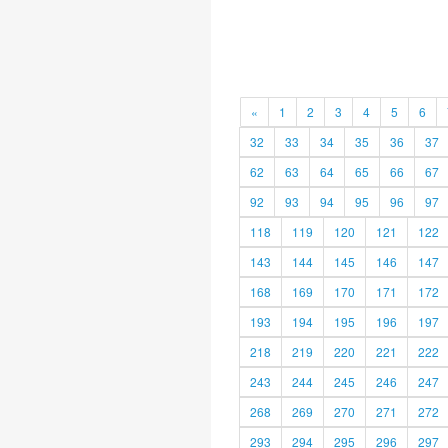
«
1
2
3
4
5
6
32
33
34
35
36
37
62
63
64
65
66
67
92
93
94
95
96
97
118
119
120
121
122
143
144
145
146
147
168
169
170
171
172
193
194
195
196
197
218
219
220
221
222
243
244
245
246
247
268
269
270
271
272
293
294
295
296
297