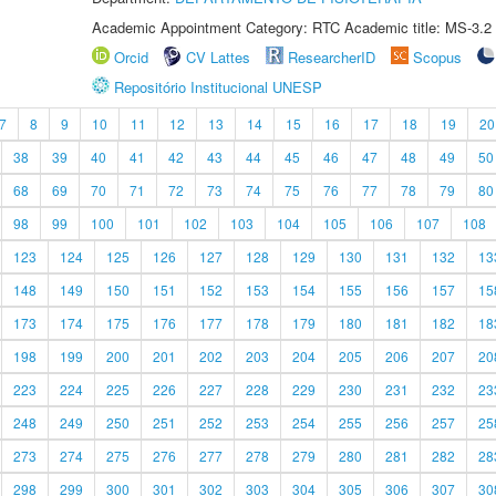
Academic Appointment Category: RTC Academic title: MS-3.2
Orcid
CV Lattes
ResearcherID
Scopus
Repositório Institucional UNESP
7
8
9
10
11
12
13
14
15
16
17
18
19
20
38
39
40
41
42
43
44
45
46
47
48
49
50
68
69
70
71
72
73
74
75
76
77
78
79
80
98
99
100
101
102
103
104
105
106
107
108
123
124
125
126
127
128
129
130
131
132
13
148
149
150
151
152
153
154
155
156
157
15
173
174
175
176
177
178
179
180
181
182
18
198
199
200
201
202
203
204
205
206
207
20
223
224
225
226
227
228
229
230
231
232
23
248
249
250
251
252
253
254
255
256
257
25
273
274
275
276
277
278
279
280
281
282
28
298
299
300
301
302
303
304
305
306
307
30