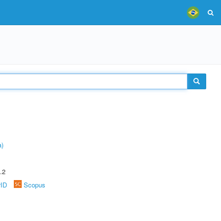
a)
.2
rID
Scopus