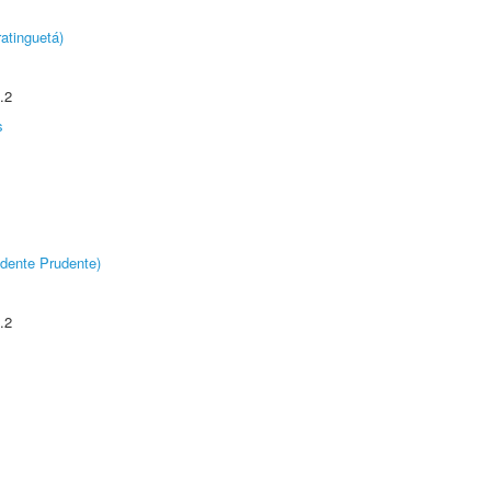
atinguetá)
.2
s
dente Prudente)
.2