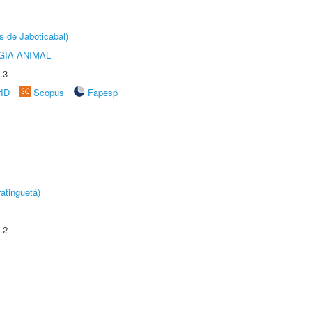
s de Jaboticabal)
GIA ANIMAL
.3
rID
Scopus
Fapesp
atinguetá)
.2