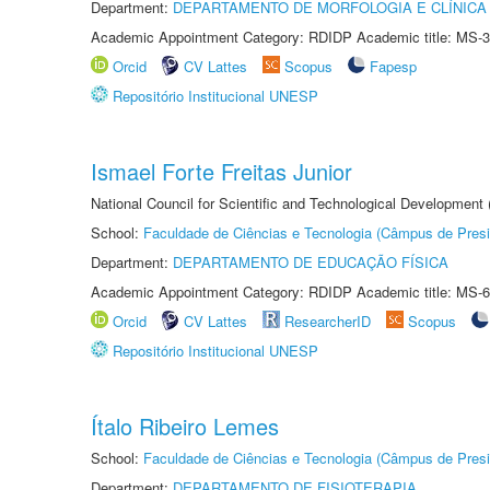
Department:
DEPARTAMENTO DE MORFOLOGIA E CLÍNICA 
Academic Appointment Category: RDIDP Academic title: MS-3
Orcid
CV Lattes
Scopus
Fapesp
Repositório Institucional UNESP
Ismael Forte Freitas Junior
National Council for Scientific and Technological Development
School:
Faculdade de Ciências e Tecnologia (Câmpus de Presi
Department:
DEPARTAMENTO DE EDUCAÇÃO FÍSICA
Academic Appointment Category: RDIDP Academic title: MS-6
Orcid
CV Lattes
ResearcherID
Scopus
Repositório Institucional UNESP
Ítalo Ribeiro Lemes
School:
Faculdade de Ciências e Tecnologia (Câmpus de Presi
Department:
DEPARTAMENTO DE FISIOTERAPIA