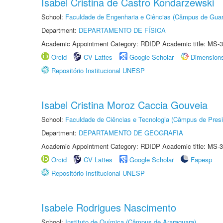
Isabel Cristina de Castro Kondarzewski
School:
Faculdade de Engenharia e Ciências (Câmpus de Guar
Department:
DEPARTAMENTO DE FÍSICA
Academic Appointment Category: RDIDP Academic title: MS-3
Orcid
CV Lattes
Google Scholar
Dimension
Repositório Institucional UNESP
Isabel Cristina Moroz Caccia Gouveia
School:
Faculdade de Ciências e Tecnologia (Câmpus de Presi
Department:
DEPARTAMENTO DE GEOGRAFIA
Academic Appointment Category: RDIDP Academic title: MS-3
Orcid
CV Lattes
Google Scholar
Fapesp
Repositório Institucional UNESP
Isabele Rodrigues Nascimento
School:
Instituto de Química (Câmpus de Araraquara)