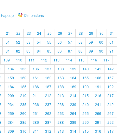
Fapesp
Dimensions
21
22
23
24
25
26
27
28
29
30
31
51
52
53
54
55
56
57
58
59
60
61
81
82
83
84
85
86
87
88
89
90
91
109
110
111
112
113
114
115
116
117
3
134
135
136
137
138
139
140
141
142
8
159
160
161
162
163
164
165
166
167
3
184
185
186
187
188
189
190
191
192
8
209
210
211
212
213
214
215
216
217
3
234
235
236
237
238
239
240
241
242
8
259
260
261
262
263
264
265
266
267
3
284
285
286
287
288
289
290
291
292
8
309
310
311
312
313
314
315
316
317