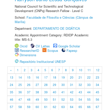
National Council for Scientific and Technological
Development (CNPq) Research Fellow - Level C
School:
Faculdade de Filosofia e Ciências (Câmpus de
Marília)
Department:
DEPARTAMENTO DE DIDÁTICA
Academic Appointment Category: RDIDP Academic
title: MS-5.3
Orcid
CV Lattes
Google Scholar
ResearcherID
Scopus
Fapesp
Dimensions
Repositório Institucional UNESP
«
1
2
3
4
5
6
7
8
9
10
11
12
13
14
15
16
17
18
19
20
21
22
23
24
25
26
27
28
29
30
31
32
33
34
35
36
37
38
39
40
41
42
43
44
45
46
47
48
49
50
51
52
53
54
55
56
57
58
59
60
61
62
63
64
65
66
67