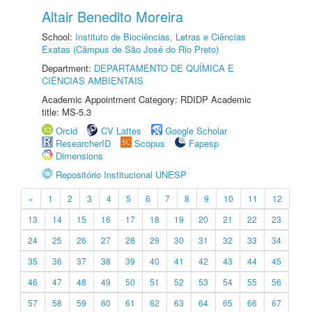
Altair Benedito Moreira
School:
Instituto de Biociências, Letras e Ciências
Exatas (Câmpus de São José do Rio Preto)
Department:
DEPARTAMENTO DE QUÍMICA E
CIÊNCIAS AMBIENTAIS
Academic Appointment Category: RDIDP Academic
title: MS-5.3
Orcid
CV Lattes
Google Scholar
ResearcherID
Scopus
Fapesp
Dimensions
Repositório Institucional UNESP
«
1
2
3
4
5
6
7
8
9
10
11
12
13
14
15
16
17
18
19
20
21
22
23
24
25
26
27
28
29
30
31
32
33
34
35
36
37
38
39
40
41
42
43
44
45
46
47
48
49
50
51
52
53
54
55
56
57
58
59
60
61
62
63
64
65
66
67