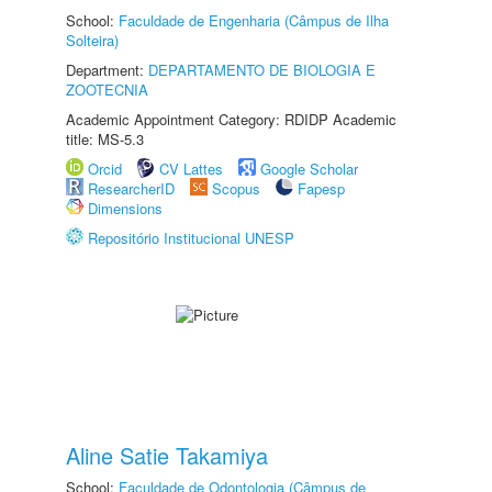
School:
Faculdade de Engenharia (Câmpus de Ilha
Solteira)
Department:
DEPARTAMENTO DE BIOLOGIA E
ZOOTECNIA
Academic Appointment Category: RDIDP Academic
title: MS-5.3
Orcid
CV Lattes
Google Scholar
ResearcherID
Scopus
Fapesp
Dimensions
Repositório Institucional UNESP
Aline Satie Takamiya
School:
Faculdade de Odontologia (Câmpus de