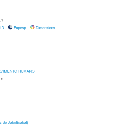
.1
rID
Fapesp
Dimensions
LVIMENTO HUMANO
.2
s de Jaboticabal)