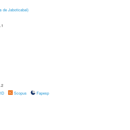
s de Jaboticabal)
.1
.2
rID
Scopus
Fapesp