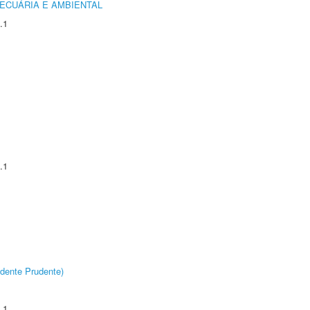
ECUÁRIA E AMBIENTAL
.1
.1
dente Prudente)
.1