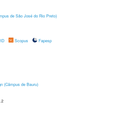
Câmpus de São José do Rio Preto)
rID
Scopus
Fapesp
ign (Câmpus de Bauru)
.2