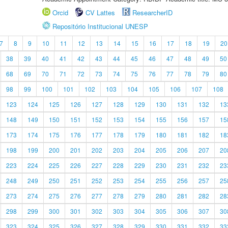
Orcid
CV Lattes
ResearcherID
Repositório Institucional UNESP
7
8
9
10
11
12
13
14
15
16
17
18
19
20
38
39
40
41
42
43
44
45
46
47
48
49
50
68
69
70
71
72
73
74
75
76
77
78
79
80
98
99
100
101
102
103
104
105
106
107
108
123
124
125
126
127
128
129
130
131
132
13
148
149
150
151
152
153
154
155
156
157
15
173
174
175
176
177
178
179
180
181
182
18
198
199
200
201
202
203
204
205
206
207
20
223
224
225
226
227
228
229
230
231
232
23
248
249
250
251
252
253
254
255
256
257
25
273
274
275
276
277
278
279
280
281
282
28
298
299
300
301
302
303
304
305
306
307
30
323
324
325
326
327
328
329
330
331
332
33