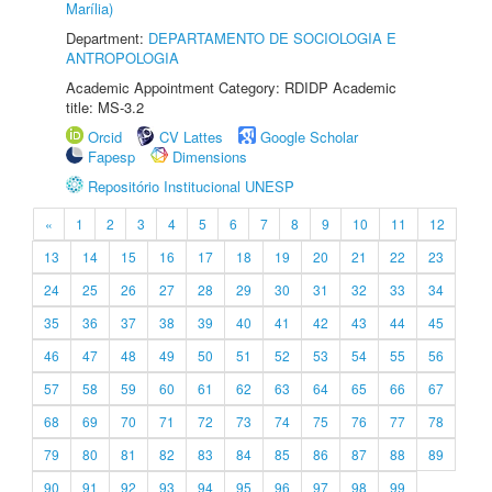
Marília)
Department:
DEPARTAMENTO DE SOCIOLOGIA E
ANTROPOLOGIA
Academic Appointment Category: RDIDP Academic
title: MS-3.2
Orcid
CV Lattes
Google Scholar
Fapesp
Dimensions
Repositório Institucional UNESP
«
1
2
3
4
5
6
7
8
9
10
11
12
13
14
15
16
17
18
19
20
21
22
23
24
25
26
27
28
29
30
31
32
33
34
35
36
37
38
39
40
41
42
43
44
45
46
47
48
49
50
51
52
53
54
55
56
57
58
59
60
61
62
63
64
65
66
67
68
69
70
71
72
73
74
75
76
77
78
79
80
81
82
83
84
85
86
87
88
89
90
91
92
93
94
95
96
97
98
99