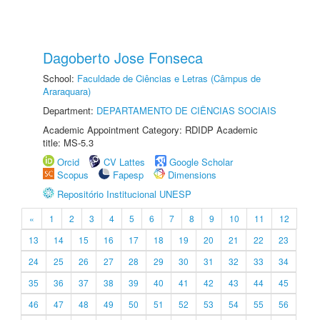
Dagoberto Jose Fonseca
School:
Faculdade de Ciências e Letras (Câmpus de
Araraquara)
Department:
DEPARTAMENTO DE CIÊNCIAS SOCIAIS
Academic Appointment Category: RDIDP Academic
title: MS-5.3
Orcid
CV Lattes
Google Scholar
Scopus
Fapesp
Dimensions
Repositório Institucional UNESP
«
1
2
3
4
5
6
7
8
9
10
11
12
13
14
15
16
17
18
19
20
21
22
23
24
25
26
27
28
29
30
31
32
33
34
35
36
37
38
39
40
41
42
43
44
45
46
47
48
49
50
51
52
53
54
55
56