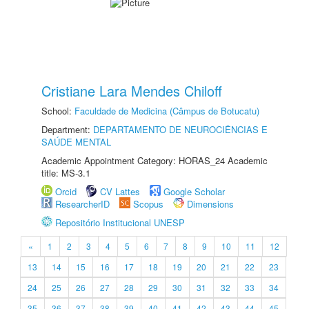
Cristiane Lara Mendes Chiloff
School:
Faculdade de Medicina (Câmpus de Botucatu)
Department:
DEPARTAMENTO DE NEUROCIÊNCIAS E
SAÚDE MENTAL
Academic Appointment Category: HORAS_24 Academic
title: MS-3.1
Orcid
CV Lattes
Google Scholar
ResearcherID
Scopus
Dimensions
Repositório Institucional UNESP
«
1
2
3
4
5
6
7
8
9
10
11
12
13
14
15
16
17
18
19
20
21
22
23
24
25
26
27
28
29
30
31
32
33
34
35
36
37
38
39
40
41
42
43
44
45