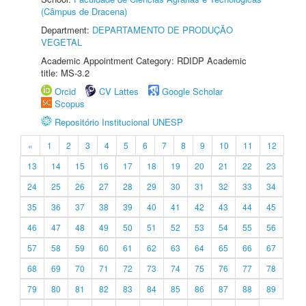
(Câmpus de Dracena)
Department:
DEPARTAMENTO DE PRODUÇÃO
VEGETAL
Academic Appointment Category: RDIDP Academic
title: MS-3.2
Orcid
CV Lattes
Google Scholar
Scopus
Repositório Institucional UNESP
«
1
2
3
4
5
6
7
8
9
10
11
12
13
14
15
16
17
18
19
20
21
22
23
24
25
26
27
28
29
30
31
32
33
34
35
36
37
38
39
40
41
42
43
44
45
46
47
48
49
50
51
52
53
54
55
56
57
58
59
60
61
62
63
64
65
66
67
68
69
70
71
72
73
74
75
76
77
78
79
80
81
82
83
84
85
86
87
88
89