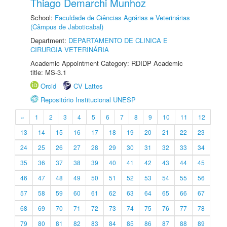
Thiago Demarchi Munhoz
School:
Faculdade de Ciências Agrárias e Veterinárias
(Câmpus de Jaboticabal)
Department:
DEPARTAMENTO DE CLINICA E
CIRURGIA VETERINÁRIA
Academic Appointment Category: RDIDP Academic
title: MS-3.1
Orcid
CV Lattes
Repositório Institucional UNESP
«
1
2
3
4
5
6
7
8
9
10
11
12
13
14
15
16
17
18
19
20
21
22
23
24
25
26
27
28
29
30
31
32
33
34
35
36
37
38
39
40
41
42
43
44
45
46
47
48
49
50
51
52
53
54
55
56
57
58
59
60
61
62
63
64
65
66
67
68
69
70
71
72
73
74
75
76
77
78
79
80
81
82
83
84
85
86
87
88
89