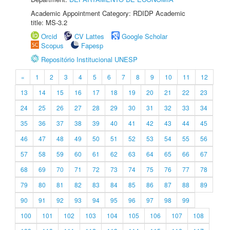
Academic Appointment Category: RDIDP Academic
title: MS-3.2
Orcid
CV Lattes
Google Scholar
Scopus
Fapesp
Repositório Institucional UNESP
«
1
2
3
4
5
6
7
8
9
10
11
12
13
14
15
16
17
18
19
20
21
22
23
24
25
26
27
28
29
30
31
32
33
34
35
36
37
38
39
40
41
42
43
44
45
46
47
48
49
50
51
52
53
54
55
56
57
58
59
60
61
62
63
64
65
66
67
68
69
70
71
72
73
74
75
76
77
78
79
80
81
82
83
84
85
86
87
88
89
90
91
92
93
94
95
96
97
98
99
100
101
102
103
104
105
106
107
108