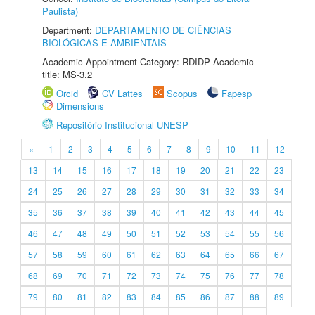
Paulista)
Department:
DEPARTAMENTO DE CIÊNCIAS
BIOLÓGICAS E AMBIENTAIS
Academic Appointment Category: RDIDP Academic
title: MS-3.2
Orcid
CV Lattes
Scopus
Fapesp
Dimensions
Repositório Institucional UNESP
«
1
2
3
4
5
6
7
8
9
10
11
12
13
14
15
16
17
18
19
20
21
22
23
24
25
26
27
28
29
30
31
32
33
34
35
36
37
38
39
40
41
42
43
44
45
46
47
48
49
50
51
52
53
54
55
56
57
58
59
60
61
62
63
64
65
66
67
68
69
70
71
72
73
74
75
76
77
78
79
80
81
82
83
84
85
86
87
88
89