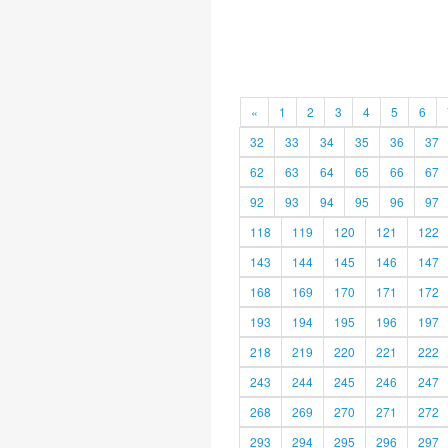
«
1
2
3
4
5
6
32
33
34
35
36
37
62
63
64
65
66
67
92
93
94
95
96
97
118
119
120
121
122
143
144
145
146
147
168
169
170
171
172
193
194
195
196
197
218
219
220
221
222
243
244
245
246
247
268
269
270
271
272
293
294
295
296
297