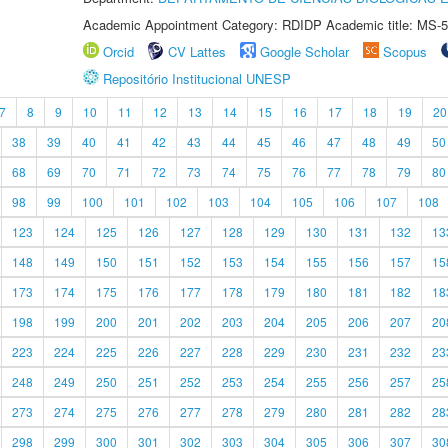
Academic Appointment Category: RDIDP Academic title: MS-5
Orcid
CV Lattes
Google Scholar
Scopus
Repositório Institucional UNESP
7
8
9
10
11
12
13
14
15
16
17
18
19
20
38
39
40
41
42
43
44
45
46
47
48
49
50
68
69
70
71
72
73
74
75
76
77
78
79
80
98
99
100
101
102
103
104
105
106
107
108
123
124
125
126
127
128
129
130
131
132
13
148
149
150
151
152
153
154
155
156
157
15
173
174
175
176
177
178
179
180
181
182
18
198
199
200
201
202
203
204
205
206
207
20
223
224
225
226
227
228
229
230
231
232
23
248
249
250
251
252
253
254
255
256
257
25
273
274
275
276
277
278
279
280
281
282
28
298
299
300
301
302
303
304
305
306
307
30