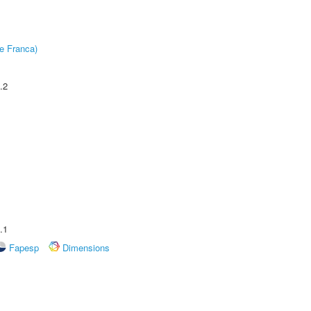
e Franca)
.2
.1
Fapesp
Dimensions