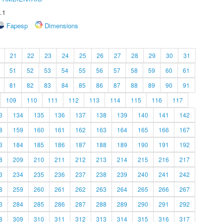
.1
Fapesp
Dimensions
21
22
23
24
25
26
27
28
29
30
31
51
52
53
54
55
56
57
58
59
60
61
81
82
83
84
85
86
87
88
89
90
91
109
110
111
112
113
114
115
116
117
3
134
135
136
137
138
139
140
141
142
8
159
160
161
162
163
164
165
166
167
3
184
185
186
187
188
189
190
191
192
8
209
210
211
212
213
214
215
216
217
3
234
235
236
237
238
239
240
241
242
8
259
260
261
262
263
264
265
266
267
3
284
285
286
287
288
289
290
291
292
8
309
310
311
312
313
314
315
316
317