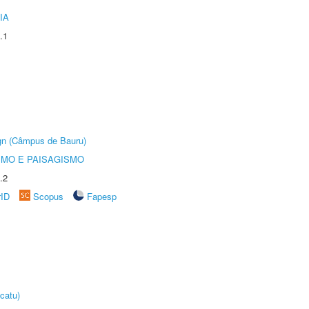
IA
.1
ign (Câmpus de Bauru)
SMO E PAISAGISMO
.2
rID
Scopus
Fapesp
catu)