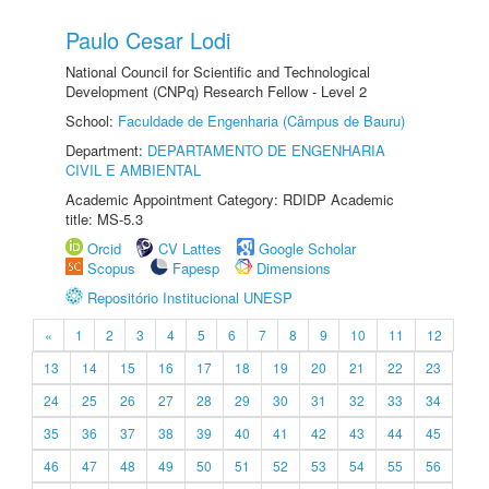
Paulo Cesar Lodi
National Council for Scientific and Technological
Development (CNPq) Research Fellow - Level 2
School:
Faculdade de Engenharia (Câmpus de Bauru)
Department:
DEPARTAMENTO DE ENGENHARIA
CIVIL E AMBIENTAL
Academic Appointment Category: RDIDP Academic
title: MS-5.3
Orcid
CV Lattes
Google Scholar
Scopus
Fapesp
Dimensions
Repositório Institucional UNESP
«
1
2
3
4
5
6
7
8
9
10
11
12
13
14
15
16
17
18
19
20
21
22
23
24
25
26
27
28
29
30
31
32
33
34
35
36
37
38
39
40
41
42
43
44
45
46
47
48
49
50
51
52
53
54
55
56