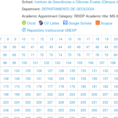
School:
Instituto de Geociências e Ciências Exatas (Câmpus d
Department:
DEPARTAMENTO DE GEOLOGIA
Academic Appointment Category: RDIDP Academic title: MS-3
Orcid
CV Lattes
Google Scholar
Scopus
Repositório Institucional UNESP
7
8
9
10
11
12
13
14
15
16
17
18
19
20
38
39
40
41
42
43
44
45
46
47
48
49
50
68
69
70
71
72
73
74
75
76
77
78
79
80
98
99
100
101
102
103
104
105
106
107
108
123
124
125
126
127
128
129
130
131
132
13
148
149
150
151
152
153
154
155
156
157
15
173
174
175
176
177
178
179
180
181
182
18
198
199
200
201
202
203
204
205
206
207
20
223
224
225
226
227
228
229
230
231
232
23
248
249
250
251
252
253
254
255
256
257
25
273
274
275
276
277
278
279
280
281
282
28