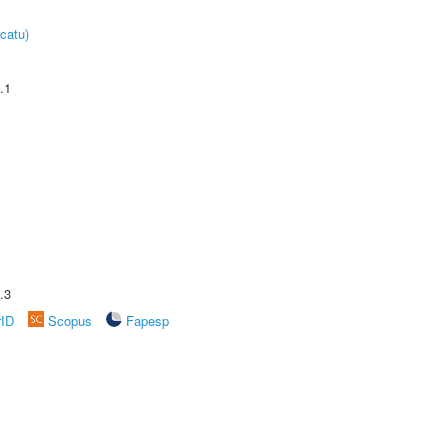
catu)
.1
.3
rID
Scopus
Fapesp