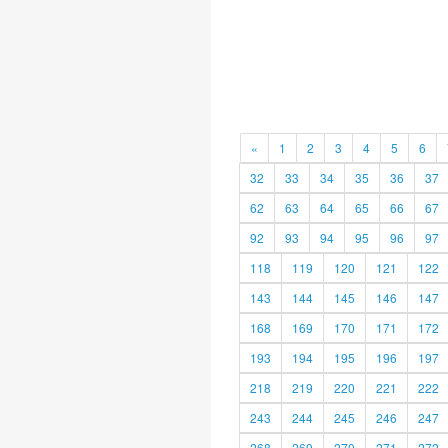
«
1
2
3
4
5
6
32
33
34
35
36
37
62
63
64
65
66
67
92
93
94
95
96
97
118
119
120
121
122
143
144
145
146
147
168
169
170
171
172
193
194
195
196
197
218
219
220
221
222
243
244
245
246
247
268
269
270
271
272