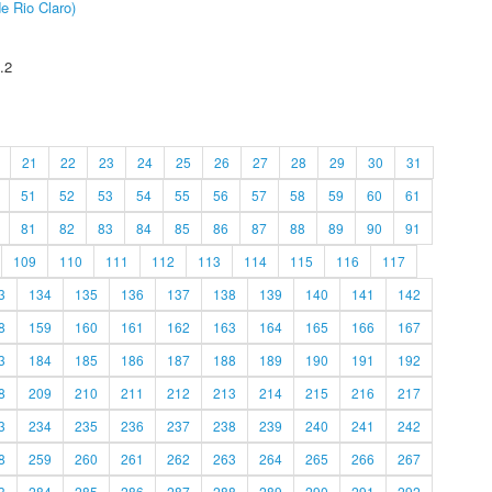
e Rio Claro)
.2
21
22
23
24
25
26
27
28
29
30
31
51
52
53
54
55
56
57
58
59
60
61
81
82
83
84
85
86
87
88
89
90
91
109
110
111
112
113
114
115
116
117
3
134
135
136
137
138
139
140
141
142
8
159
160
161
162
163
164
165
166
167
3
184
185
186
187
188
189
190
191
192
8
209
210
211
212
213
214
215
216
217
3
234
235
236
237
238
239
240
241
242
8
259
260
261
262
263
264
265
266
267
3
284
285
286
287
288
289
290
291
292