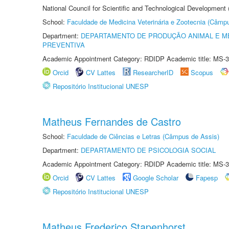
National Council for Scientific and Technological Development
School:
Faculdade de Medicina Veterinária e Zootecnia (Câmp
Department:
DEPARTAMENTO DE PRODUÇÃO ANIMAL E ME
PREVENTIVA
Academic Appointment Category: RDIDP Academic title: MS-3
Orcid
CV Lattes
ResearcherID
Scopus
Repositório Institucional UNESP
Matheus Fernandes de Castro
School:
Faculdade de Ciências e Letras (Câmpus de Assis)
Department:
DEPARTAMENTO DE PSICOLOGIA SOCIAL
Academic Appointment Category: RDIDP Academic title: MS-3
Orcid
CV Lattes
Google Scholar
Fapesp
Repositório Institucional UNESP
Matheus Frederico Stapenhorst