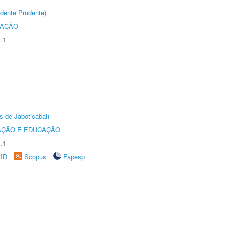
dente Prudente)
TAÇÃO
.1
s de Jaboticabal)
AÇÃO E EDUCAÇÃO
.1
rID
Scopus
Fapesp