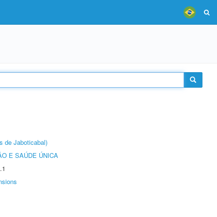
s de Jaboticabal)
O E SAÚDE ÚNICA
.1
nsions