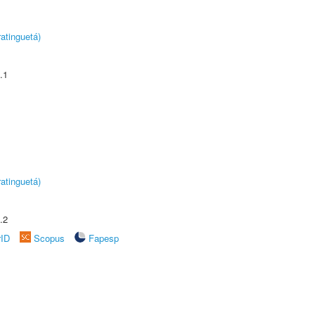
atinguetá)
.1
atinguetá)
.2
rID
Scopus
Fapesp