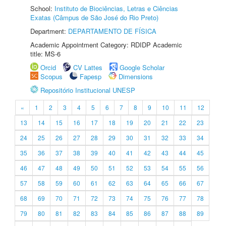
School:
Instituto de Biociências, Letras e Ciências
Exatas (Câmpus de São José do Rio Preto)
Department:
DEPARTAMENTO DE FÍSICA
Academic Appointment Category: RDIDP Academic
title: MS-6
Orcid
CV Lattes
Google Scholar
Scopus
Fapesp
Dimensions
Repositório Institucional UNESP
«
1
2
3
4
5
6
7
8
9
10
11
12
13
14
15
16
17
18
19
20
21
22
23
24
25
26
27
28
29
30
31
32
33
34
35
36
37
38
39
40
41
42
43
44
45
46
47
48
49
50
51
52
53
54
55
56
57
58
59
60
61
62
63
64
65
66
67
68
69
70
71
72
73
74
75
76
77
78
79
80
81
82
83
84
85
86
87
88
89