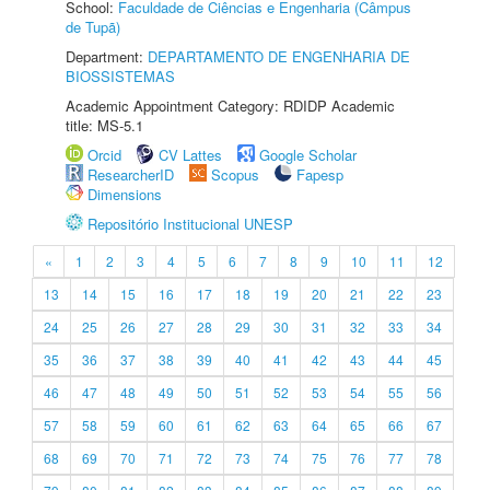
School:
Faculdade de Ciências e Engenharia (Câmpus
de Tupã)
Department:
DEPARTAMENTO DE ENGENHARIA DE
BIOSSISTEMAS
Academic Appointment Category: RDIDP Academic
title: MS-5.1
Orcid
CV Lattes
Google Scholar
ResearcherID
Scopus
Fapesp
Dimensions
Repositório Institucional UNESP
«
1
2
3
4
5
6
7
8
9
10
11
12
13
14
15
16
17
18
19
20
21
22
23
24
25
26
27
28
29
30
31
32
33
34
35
36
37
38
39
40
41
42
43
44
45
46
47
48
49
50
51
52
53
54
55
56
57
58
59
60
61
62
63
64
65
66
67
68
69
70
71
72
73
74
75
76
77
78