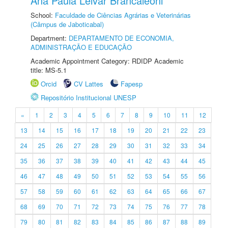
Ana Paula Leivar Brancaleoni
School:
Faculdade de Ciências Agrárias e Veterinárias
(Câmpus de Jaboticabal)
Department:
DEPARTAMENTO DE ECONOMIA,
ADMINISTRAÇÃO E EDUCAÇÃO
Academic Appointment Category: RDIDP Academic
title: MS-5.1
Orcid
CV Lattes
Fapesp
Repositório Institucional UNESP
«
1
2
3
4
5
6
7
8
9
10
11
12
13
14
15
16
17
18
19
20
21
22
23
24
25
26
27
28
29
30
31
32
33
34
35
36
37
38
39
40
41
42
43
44
45
46
47
48
49
50
51
52
53
54
55
56
57
58
59
60
61
62
63
64
65
66
67
68
69
70
71
72
73
74
75
76
77
78
79
80
81
82
83
84
85
86
87
88
89