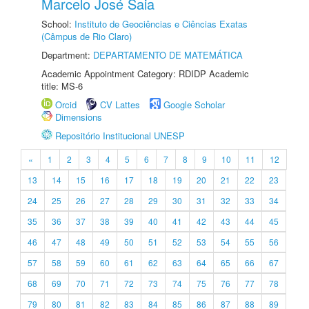
Marcelo José Saia
School:
Instituto de Geociências e Ciências Exatas
(Câmpus de Rio Claro)
Department:
DEPARTAMENTO DE MATEMÁTICA
Academic Appointment Category: RDIDP Academic
title: MS-6
Orcid
CV Lattes
Google Scholar
Dimensions
Repositório Institucional UNESP
«
1
2
3
4
5
6
7
8
9
10
11
12
13
14
15
16
17
18
19
20
21
22
23
24
25
26
27
28
29
30
31
32
33
34
35
36
37
38
39
40
41
42
43
44
45
46
47
48
49
50
51
52
53
54
55
56
57
58
59
60
61
62
63
64
65
66
67
68
69
70
71
72
73
74
75
76
77
78
79
80
81
82
83
84
85
86
87
88
89