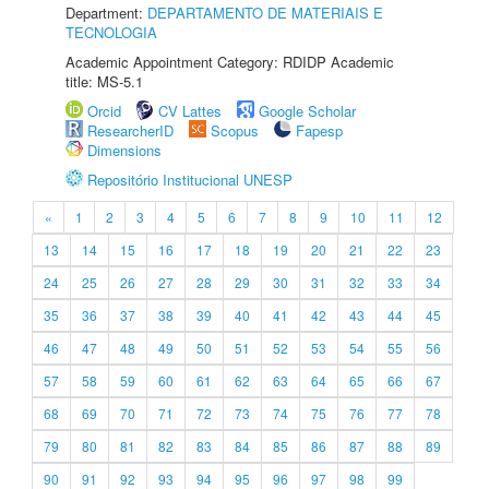
Department:
DEPARTAMENTO DE MATERIAIS E
TECNOLOGIA
Academic Appointment Category: RDIDP Academic
title: MS-5.1
Orcid
CV Lattes
Google Scholar
ResearcherID
Scopus
Fapesp
Dimensions
Repositório Institucional UNESP
«
1
2
3
4
5
6
7
8
9
10
11
12
13
14
15
16
17
18
19
20
21
22
23
24
25
26
27
28
29
30
31
32
33
34
35
36
37
38
39
40
41
42
43
44
45
46
47
48
49
50
51
52
53
54
55
56
57
58
59
60
61
62
63
64
65
66
67
68
69
70
71
72
73
74
75
76
77
78
79
80
81
82
83
84
85
86
87
88
89
90
91
92
93
94
95
96
97
98
99