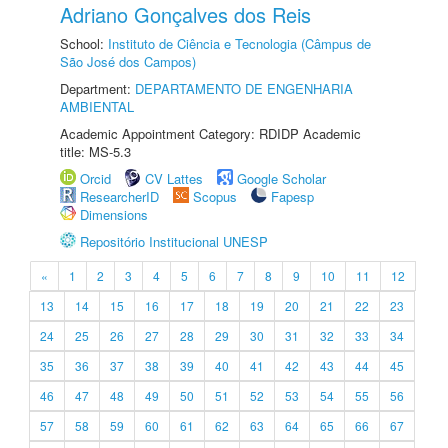
Adriano Gonçalves dos Reis
School:
Instituto de Ciência e Tecnologia (Câmpus de
São José dos Campos)
Department:
DEPARTAMENTO DE ENGENHARIA
AMBIENTAL
Academic Appointment Category: RDIDP Academic
title: MS-5.3
Orcid
CV Lattes
Google Scholar
ResearcherID
Scopus
Fapesp
Dimensions
Repositório Institucional UNESP
«
1
2
3
4
5
6
7
8
9
10
11
12
13
14
15
16
17
18
19
20
21
22
23
24
25
26
27
28
29
30
31
32
33
34
35
36
37
38
39
40
41
42
43
44
45
46
47
48
49
50
51
52
53
54
55
56
57
58
59
60
61
62
63
64
65
66
67