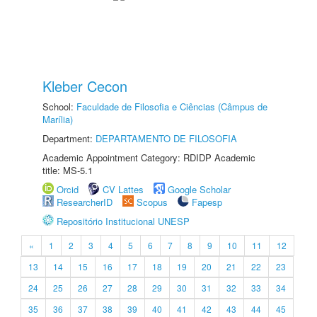
Kleber Cecon
School:
Faculdade de Filosofia e Ciências (Câmpus de
Marília)
Department:
DEPARTAMENTO DE FILOSOFIA
Academic Appointment Category: RDIDP Academic
title: MS-5.1
Orcid
CV Lattes
Google Scholar
ResearcherID
Scopus
Fapesp
Repositório Institucional UNESP
«
1
2
3
4
5
6
7
8
9
10
11
12
13
14
15
16
17
18
19
20
21
22
23
24
25
26
27
28
29
30
31
32
33
34
35
36
37
38
39
40
41
42
43
44
45