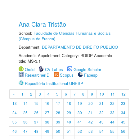
Ana Clara Tristão
School:
Faculdade de Ciências Humanas e Sociais
(Câmpus de Franca)
Department:
DEPARTAMENTO DE DIREITO PÚBLICO
Academic Appointment Category: RDIDP Academic
title: MS-3.1
Orcid
CV Lattes
Google Scholar
ResearcherID
Scopus
Fapesp
Repositório Institucional UNESP
«
1
2
3
4
5
6
7
8
9
10
11
12
13
14
15
16
17
18
19
20
21
22
23
24
25
26
27
28
29
30
31
32
33
34
35
36
37
38
39
40
41
42
43
44
45
46
47
48
49
50
51
52
53
54
55
56