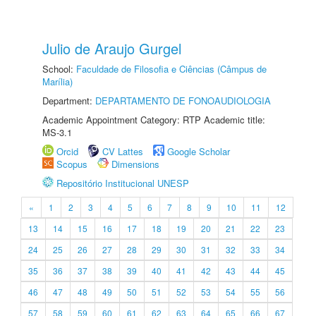
Julio de Araujo Gurgel
School:
Faculdade de Filosofia e Ciências (Câmpus de
Marília)
Department:
DEPARTAMENTO DE FONOAUDIOLOGIA
Academic Appointment Category: RTP Academic title:
MS-3.1
Orcid
CV Lattes
Google Scholar
Scopus
Dimensions
Repositório Institucional UNESP
«
1
2
3
4
5
6
7
8
9
10
11
12
13
14
15
16
17
18
19
20
21
22
23
24
25
26
27
28
29
30
31
32
33
34
35
36
37
38
39
40
41
42
43
44
45
46
47
48
49
50
51
52
53
54
55
56
57
58
59
60
61
62
63
64
65
66
67