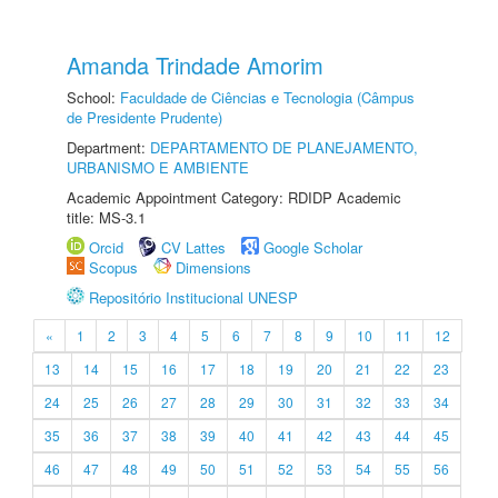
Amanda Trindade Amorim
School:
Faculdade de Ciências e Tecnologia (Câmpus
de Presidente Prudente)
Department:
DEPARTAMENTO DE PLANEJAMENTO,
URBANISMO E AMBIENTE
Academic Appointment Category: RDIDP Academic
title: MS-3.1
Orcid
CV Lattes
Google Scholar
Scopus
Dimensions
Repositório Institucional UNESP
«
1
2
3
4
5
6
7
8
9
10
11
12
13
14
15
16
17
18
19
20
21
22
23
24
25
26
27
28
29
30
31
32
33
34
35
36
37
38
39
40
41
42
43
44
45
46
47
48
49
50
51
52
53
54
55
56