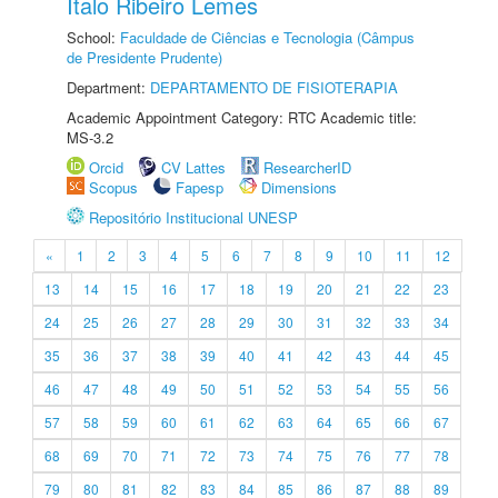
Ítalo Ribeiro Lemes
School:
Faculdade de Ciências e Tecnologia (Câmpus
de Presidente Prudente)
Department:
DEPARTAMENTO DE FISIOTERAPIA
Academic Appointment Category: RTC Academic title:
MS-3.2
Orcid
CV Lattes
ResearcherID
Scopus
Fapesp
Dimensions
Repositório Institucional UNESP
«
1
2
3
4
5
6
7
8
9
10
11
12
13
14
15
16
17
18
19
20
21
22
23
24
25
26
27
28
29
30
31
32
33
34
35
36
37
38
39
40
41
42
43
44
45
46
47
48
49
50
51
52
53
54
55
56
57
58
59
60
61
62
63
64
65
66
67
68
69
70
71
72
73
74
75
76
77
78
79
80
81
82
83
84
85
86
87
88
89