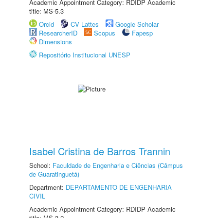
Academic Appointment Category: RDIDP Academic
title: MS-5.3
Orcid
CV Lattes
Google Scholar
ResearcherID
Scopus
Fapesp
Dimensions
Repositório Institucional UNESP
Isabel Cristina de Barros Trannin
School:
Faculdade de Engenharia e Ciências (Câmpus
de Guaratinguetá)
Department:
DEPARTAMENTO DE ENGENHARIA
CIVIL
Academic Appointment Category: RDIDP Academic
title: MS-3.2