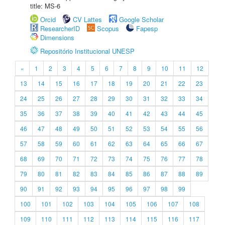
title: MS-6
Orcid
CV Lattes
Google Scholar
ResearcherID
Scopus
Fapesp
Dimensions
Repositório Institucional UNESP
«
1
2
3
4
5
6
7
8
9
10
11
12
13
14
15
16
17
18
19
20
21
22
23
24
25
26
27
28
29
30
31
32
33
34
35
36
37
38
39
40
41
42
43
44
45
46
47
48
49
50
51
52
53
54
55
56
57
58
59
60
61
62
63
64
65
66
67
68
69
70
71
72
73
74
75
76
77
78
79
80
81
82
83
84
85
86
87
88
89
90
91
92
93
94
95
96
97
98
99
100
101
102
103
104
105
106
107
108
109
110
111
112
113
114
115
116
117