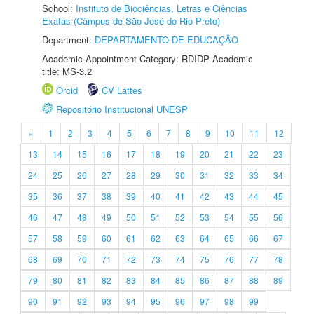
School:
Instituto de Biociências, Letras e Ciências
Exatas (Câmpus de São José do Rio Preto)
Department:
DEPARTAMENTO DE EDUCAÇÃO
Academic Appointment Category: RDIDP Academic
title: MS-3.2
Orcid
CV Lattes
Repositório Institucional UNESP
«
1
2
3
4
5
6
7
8
9
10
11
12
13
14
15
16
17
18
19
20
21
22
23
24
25
26
27
28
29
30
31
32
33
34
35
36
37
38
39
40
41
42
43
44
45
46
47
48
49
50
51
52
53
54
55
56
57
58
59
60
61
62
63
64
65
66
67
68
69
70
71
72
73
74
75
76
77
78
79
80
81
82
83
84
85
86
87
88
89
90
91
92
93
94
95
96
97
98
99