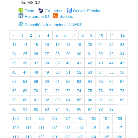
title: MS-3.2
Orcid
CV Lattes
Google Scholar
ResearcherID
Scopus
Repositório Institucional UNESP
«
1
2
3
4
5
6
7
8
9
10
11
12
13
14
15
16
17
18
19
20
21
22
23
24
25
26
27
28
29
30
31
32
33
34
35
36
37
38
39
40
41
42
43
44
45
46
47
48
49
50
51
52
53
54
55
56
57
58
59
60
61
62
63
64
65
66
67
68
69
70
71
72
73
74
75
76
77
78
79
80
81
82
83
84
85
86
87
88
89
90
91
92
93
94
95
96
97
98
99
100
101
102
103
104
105
106
107
108
109
110
111
112
113
114
115
116
117
118
119
120
121
122
123
124
125
126