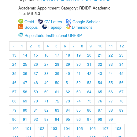
Academic Appointment Category: RDIDP Academic
title: MS-5.3
Orcid
CV Lattes
Google Scholar
Scopus
Fapesp
Dimensions
Repositório Institucional UNESP
«
1
2
3
4
5
6
7
8
9
10
11
12
13
14
15
16
17
18
19
20
21
22
23
24
25
26
27
28
29
30
31
32
33
34
35
36
37
38
39
40
41
42
43
44
45
46
47
48
49
50
51
52
53
54
55
56
57
58
59
60
61
62
63
64
65
66
67
68
69
70
71
72
73
74
75
76
77
78
79
80
81
82
83
84
85
86
87
88
89
90
91
92
93
94
95
96
97
98
99
100
101
102
103
104
105
106
107
108