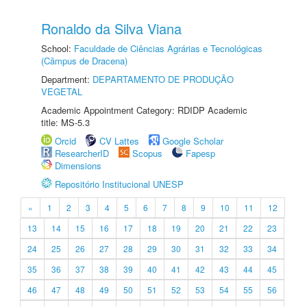
Ronaldo da Silva Viana
School:
Faculdade de Ciências Agrárias e Tecnológicas
(Câmpus de Dracena)
Department:
DEPARTAMENTO DE PRODUÇÃO
VEGETAL
Academic Appointment Category: RDIDP Academic
title: MS-5.3
Orcid
CV Lattes
Google Scholar
ResearcherID
Scopus
Fapesp
Dimensions
Repositório Institucional UNESP
«
1
2
3
4
5
6
7
8
9
10
11
12
13
14
15
16
17
18
19
20
21
22
23
24
25
26
27
28
29
30
31
32
33
34
35
36
37
38
39
40
41
42
43
44
45
46
47
48
49
50
51
52
53
54
55
56