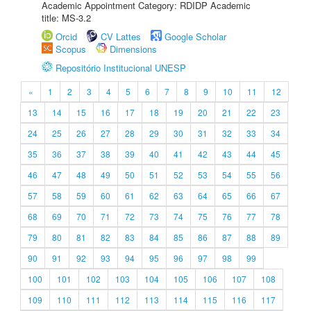
Academic Appointment Category: RDIDP Academic
title: MS-3.2
Orcid
CV Lattes
Google Scholar
Scopus
Dimensions
Repositório Institucional UNESP
«
1
2
3
4
5
6
7
8
9
10
11
12
13
14
15
16
17
18
19
20
21
22
23
24
25
26
27
28
29
30
31
32
33
34
35
36
37
38
39
40
41
42
43
44
45
46
47
48
49
50
51
52
53
54
55
56
57
58
59
60
61
62
63
64
65
66
67
68
69
70
71
72
73
74
75
76
77
78
79
80
81
82
83
84
85
86
87
88
89
90
91
92
93
94
95
96
97
98
99
100
101
102
103
104
105
106
107
108
109
110
111
112
113
114
115
116
117