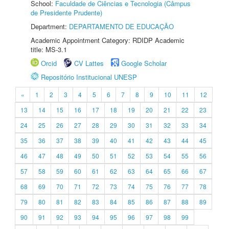
School:
Faculdade de Ciências e Tecnologia (Câmpus
de Presidente Prudente)
Department:
DEPARTAMENTO DE EDUCAÇÃO
Academic Appointment Category: RDIDP Academic
title: MS-3.1
Orcid
CV Lattes
Google Scholar
Repositório Institucional UNESP
«
1
2
3
4
5
6
7
8
9
10
11
12
13
14
15
16
17
18
19
20
21
22
23
24
25
26
27
28
29
30
31
32
33
34
35
36
37
38
39
40
41
42
43
44
45
46
47
48
49
50
51
52
53
54
55
56
57
58
59
60
61
62
63
64
65
66
67
68
69
70
71
72
73
74
75
76
77
78
79
80
81
82
83
84
85
86
87
88
89
90
91
92
93
94
95
96
97
98
99