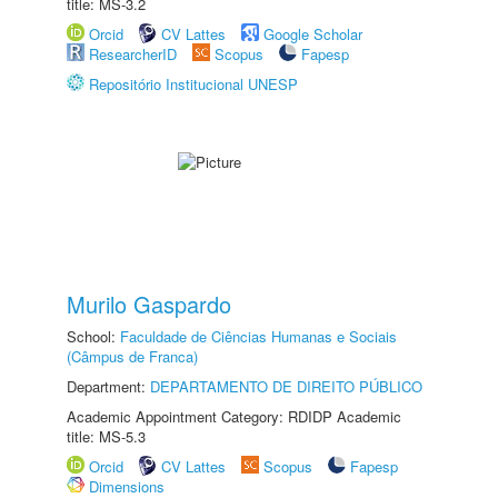
title: MS-3.2
Orcid
CV Lattes
Google Scholar
ResearcherID
Scopus
Fapesp
Repositório Institucional UNESP
Murilo Gaspardo
School:
Faculdade de Ciências Humanas e Sociais
(Câmpus de Franca)
Department:
DEPARTAMENTO DE DIREITO PÚBLICO
Academic Appointment Category: RDIDP Academic
title: MS-5.3
Orcid
CV Lattes
Scopus
Fapesp
Dimensions