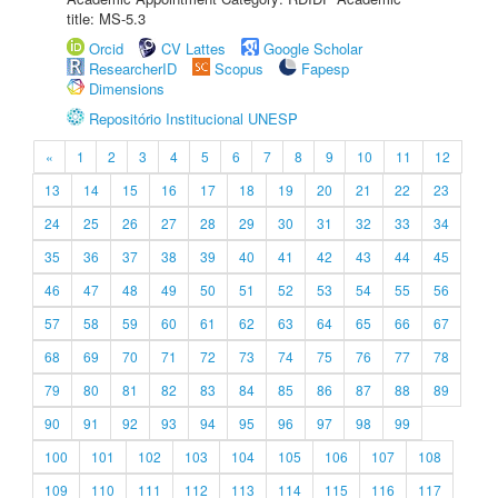
title: MS-5.3
Orcid
CV Lattes
Google Scholar
ResearcherID
Scopus
Fapesp
Dimensions
Repositório Institucional UNESP
«
1
2
3
4
5
6
7
8
9
10
11
12
13
14
15
16
17
18
19
20
21
22
23
24
25
26
27
28
29
30
31
32
33
34
35
36
37
38
39
40
41
42
43
44
45
46
47
48
49
50
51
52
53
54
55
56
57
58
59
60
61
62
63
64
65
66
67
68
69
70
71
72
73
74
75
76
77
78
79
80
81
82
83
84
85
86
87
88
89
90
91
92
93
94
95
96
97
98
99
100
101
102
103
104
105
106
107
108
109
110
111
112
113
114
115
116
117