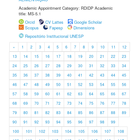
Academic Appointment Category: RDIDP Academic
title: MS-5.1
Orcid
CV Lattes
Google Scholar
Scopus
Fapesp
Dimensions
Repositório Institucional UNESP
«
1
2
3
4
5
6
7
8
9
10
11
12
13
14
15
16
17
18
19
20
21
22
23
24
25
26
27
28
29
30
31
32
33
34
35
36
37
38
39
40
41
42
43
44
45
46
47
48
49
50
51
52
53
54
55
56
57
58
59
60
61
62
63
64
65
66
67
68
69
70
71
72
73
74
75
76
77
78
79
80
81
82
83
84
85
86
87
88
89
90
91
92
93
94
95
96
97
98
99
100
101
102
103
104
105
106
107
108