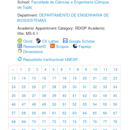
School:
Faculdade de Ciências e Engenharia (Câmpus
de Tupã)
Department:
DEPARTAMENTO DE ENGENHARIA DE
BIOSSISTEMAS
Academic Appointment Category: RDIDP Academic
title: MS-5.1
Orcid
CV Lattes
Google Scholar
ResearcherID
Scopus
Fapesp
Dimensions
Repositório Institucional UNESP
«
1
2
3
4
5
6
7
8
9
10
11
12
13
14
15
16
17
18
19
20
21
22
23
24
25
26
27
28
29
30
31
32
33
34
35
36
37
38
39
40
41
42
43
44
45
46
47
48
49
50
51
52
53
54
55
56
57
58
59
60
61
62
63
64
65
66
67
68
69
70
71
72
73
74
75
76
77
78