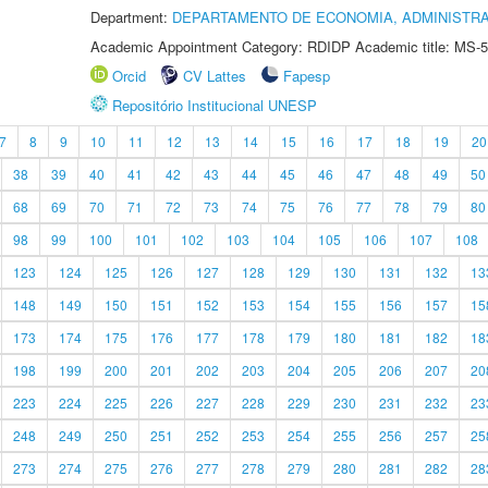
Department:
DEPARTAMENTO DE ECONOMIA, ADMINISTR
Academic Appointment Category: RDIDP Academic title: MS-5
Orcid
CV Lattes
Fapesp
Repositório Institucional UNESP
7
8
9
10
11
12
13
14
15
16
17
18
19
20
38
39
40
41
42
43
44
45
46
47
48
49
50
68
69
70
71
72
73
74
75
76
77
78
79
80
98
99
100
101
102
103
104
105
106
107
108
123
124
125
126
127
128
129
130
131
132
13
148
149
150
151
152
153
154
155
156
157
15
173
174
175
176
177
178
179
180
181
182
18
198
199
200
201
202
203
204
205
206
207
20
223
224
225
226
227
228
229
230
231
232
23
248
249
250
251
252
253
254
255
256
257
25
273
274
275
276
277
278
279
280
281
282
28