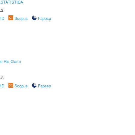
STATÍSTICA
.2
rID
Scopus
Fapesp
e Rio Claro)
.3
rID
Scopus
Fapesp