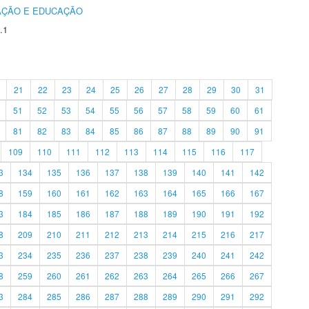
AÇÃO E EDUCAÇÃO
.1
21
22
23
24
25
26
27
28
29
30
31
51
52
53
54
55
56
57
58
59
60
61
81
82
83
84
85
86
87
88
89
90
91
109
110
111
112
113
114
115
116
117
3
134
135
136
137
138
139
140
141
142
8
159
160
161
162
163
164
165
166
167
3
184
185
186
187
188
189
190
191
192
8
209
210
211
212
213
214
215
216
217
3
234
235
236
237
238
239
240
241
242
8
259
260
261
262
263
264
265
266
267
3
284
285
286
287
288
289
290
291
292