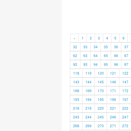
«
1
2
3
4
5
6
32
33
34
35
36
37
62
63
64
65
66
67
92
93
94
95
96
97
118
119
120
121
122
143
144
145
146
147
168
169
170
171
172
193
194
195
196
197
218
219
220
221
222
243
244
245
246
247
268
269
270
271
272