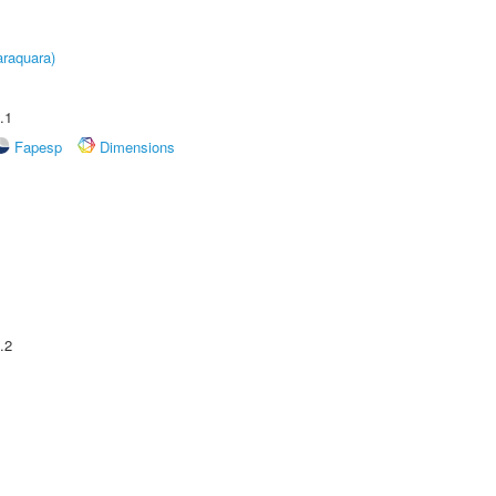
raquara)
.1
Fapesp
Dimensions
.2