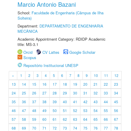
Marcio Antonio Bazani
School:
Faculdade de Engenharia (Câmpus de Ilha
Solteira)
Department:
DEPARTAMENTO DE ENGENHARIA
MECÂNICA
Academic Appointment Category: RDIDP Academic
title: MS-3.1
Orcid
CV Lattes
Google Scholar
Scopus
Repositório Institucional UNESP
«
1
2
3
4
5
6
7
8
9
10
11
12
13
14
15
16
17
18
19
20
21
22
23
24
25
26
27
28
29
30
31
32
33
34
35
36
37
38
39
40
41
42
43
44
45
46
47
48
49
50
51
52
53
54
55
56
57
58
59
60
61
62
63
64
65
66
67
68
69
70
71
72
73
74
75
76
77
78