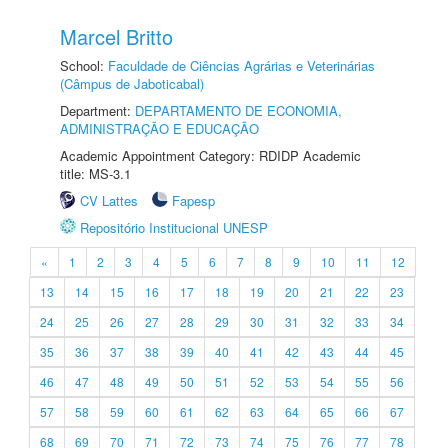
Marcel Britto
School:
Faculdade de Ciências Agrárias e Veterinárias
(Câmpus de Jaboticabal)
Department:
DEPARTAMENTO DE ECONOMIA,
ADMINISTRAÇÃO E EDUCAÇÃO
Academic Appointment Category: RDIDP Academic
title: MS-3.1
CV Lattes
Fapesp
Repositório Institucional UNESP
«
1
2
3
4
5
6
7
8
9
10
11
12
13
14
15
16
17
18
19
20
21
22
23
24
25
26
27
28
29
30
31
32
33
34
35
36
37
38
39
40
41
42
43
44
45
46
47
48
49
50
51
52
53
54
55
56
57
58
59
60
61
62
63
64
65
66
67
68
69
70
71
72
73
74
75
76
77
78