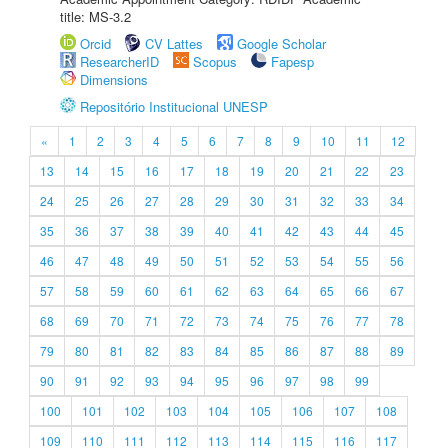
title: MS-3.2
Orcid
CV Lattes
Google Scholar
ResearcherID
Scopus
Fapesp
Dimensions
Repositório Institucional UNESP
«
1
2
3
4
5
6
7
8
9
10
11
12
13
14
15
16
17
18
19
20
21
22
23
24
25
26
27
28
29
30
31
32
33
34
35
36
37
38
39
40
41
42
43
44
45
46
47
48
49
50
51
52
53
54
55
56
57
58
59
60
61
62
63
64
65
66
67
68
69
70
71
72
73
74
75
76
77
78
79
80
81
82
83
84
85
86
87
88
89
90
91
92
93
94
95
96
97
98
99
100
101
102
103
104
105
106
107
108
109
110
111
112
113
114
115
116
117