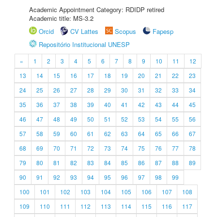
Academic Appointment Category: RDIDP retired
Academic title: MS-3.2
Orcid
CV Lattes
Scopus
Fapesp
Repositório Institucional UNESP
«
1
2
3
4
5
6
7
8
9
10
11
12
13
14
15
16
17
18
19
20
21
22
23
24
25
26
27
28
29
30
31
32
33
34
35
36
37
38
39
40
41
42
43
44
45
46
47
48
49
50
51
52
53
54
55
56
57
58
59
60
61
62
63
64
65
66
67
68
69
70
71
72
73
74
75
76
77
78
79
80
81
82
83
84
85
86
87
88
89
90
91
92
93
94
95
96
97
98
99
100
101
102
103
104
105
106
107
108
109
110
111
112
113
114
115
116
117