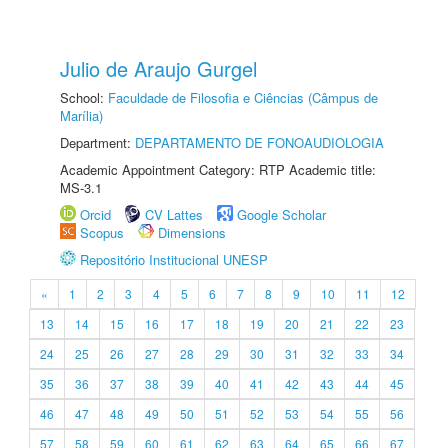
Julio de Araujo Gurgel
School:
Faculdade de Filosofia e Ciências (Câmpus de
Marília)
Department:
DEPARTAMENTO DE FONOAUDIOLOGIA
Academic Appointment Category: RTP Academic title:
MS-3.1
Orcid
CV Lattes
Google Scholar
Scopus
Dimensions
Repositório Institucional UNESP
«
1
2
3
4
5
6
7
8
9
10
11
12
13
14
15
16
17
18
19
20
21
22
23
24
25
26
27
28
29
30
31
32
33
34
35
36
37
38
39
40
41
42
43
44
45
46
47
48
49
50
51
52
53
54
55
56
57
58
59
60
61
62
63
64
65
66
67