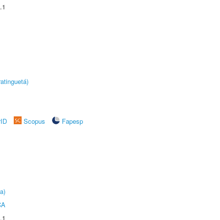
.1
atinguetá)
rID
Scopus
Fapesp
a)
CA
.1