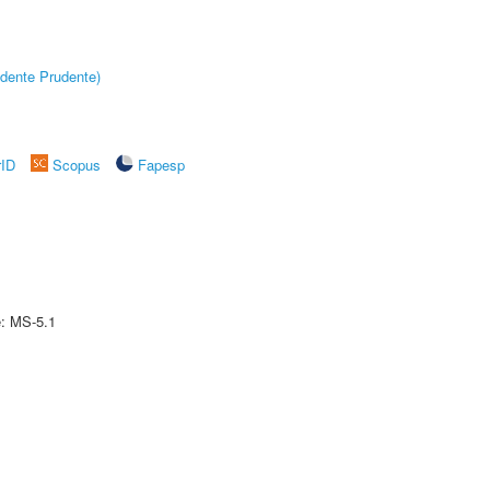
dente Prudente)
rID
Scopus
Fapesp
e: MS-5.1