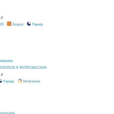
A
.2
rID
Scopus
Fapesp
raquara)
OCESSOS E BIOTECNOLOGIA
.2
Fapesp
Dimensions
atinguetá)