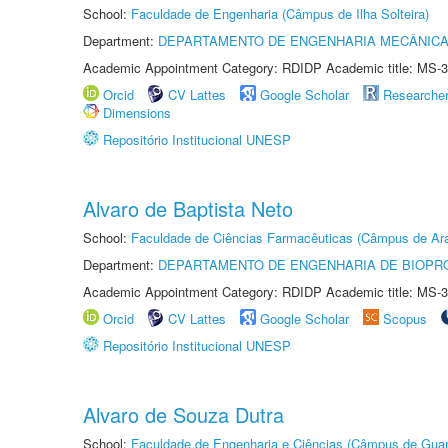
School:
Faculdade de Engenharia (Câmpus de Ilha Solteira)
Department:
DEPARTAMENTO DE ENGENHARIA MECÂNIC
Academic Appointment Category: RDIDP Academic title: MS-3
Orcid
CV Lattes
Google Scholar
Researche
Dimensions
Repositório Institucional UNESP
Alvaro de Baptista Neto
School:
Faculdade de Ciências Farmacêuticas (Câmpus de Ara
Department:
DEPARTAMENTO DE ENGENHARIA DE BIOPR
Academic Appointment Category: RDIDP Academic title: MS-3
Orcid
CV Lattes
Google Scholar
Scopus
Repositório Institucional UNESP
Alvaro de Souza Dutra
School:
Faculdade de Engenharia e Ciências (Câmpus de Guar