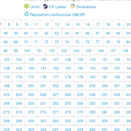
Orcid
CV Lattes
Dimensions
Repositório Institucional UNESP
7
8
9
10
11
12
13
14
15
16
17
18
19
20
38
39
40
41
42
43
44
45
46
47
48
49
50
68
69
70
71
72
73
74
75
76
77
78
79
80
98
99
100
101
102
103
104
105
106
107
108
123
124
125
126
127
128
129
130
131
132
13
148
149
150
151
152
153
154
155
156
157
15
173
174
175
176
177
178
179
180
181
182
18
198
199
200
201
202
203
204
205
206
207
20
223
224
225
226
227
228
229
230
231
232
23
248
249
250
251
252
253
254
255
256
257
25
273
274
275
276
277
278
279
280
281
282
28
298
299
300
301
302
303
304
305
306
307
30
323
324
325
326
327
328
329
330
331
332
33