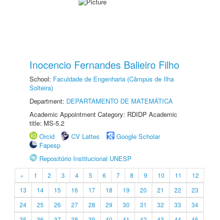
Inocencio Fernandes Balieiro Filho
School:
Faculdade de Engenharia (Câmpus de Ilha
Solteira)
Department:
DEPARTAMENTO DE MATEMÁTICA
Academic Appointment Category: RDIDP Academic
title: MS-5.2
Orcid
CV Lattes
Google Scholar
Fapesp
Repositório Institucional UNESP
«
1
2
3
4
5
6
7
8
9
10
11
12
13
14
15
16
17
18
19
20
21
22
23
24
25
26
27
28
29
30
31
32
33
34
35
36
37
38
39
40
41
42
43
44
45