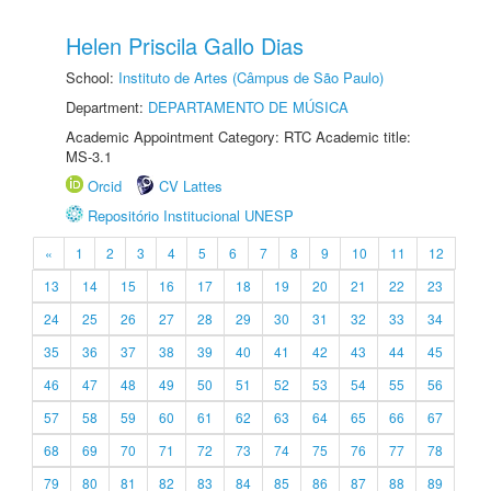
Helen Priscila Gallo Dias
School:
Instituto de Artes (Câmpus de São Paulo)
Department:
DEPARTAMENTO DE MÚSICA
Academic Appointment Category: RTC Academic title:
MS-3.1
Orcid
CV Lattes
Repositório Institucional UNESP
«
1
2
3
4
5
6
7
8
9
10
11
12
13
14
15
16
17
18
19
20
21
22
23
24
25
26
27
28
29
30
31
32
33
34
35
36
37
38
39
40
41
42
43
44
45
46
47
48
49
50
51
52
53
54
55
56
57
58
59
60
61
62
63
64
65
66
67
68
69
70
71
72
73
74
75
76
77
78
79
80
81
82
83
84
85
86
87
88
89