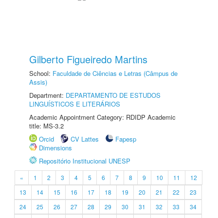
Gilberto Figueiredo Martins
School:
Faculdade de Ciências e Letras (Câmpus de
Assis)
Department:
DEPARTAMENTO DE ESTUDOS
LINGUÍSTICOS E LITERÁRIOS
Academic Appointment Category: RDIDP Academic
title: MS-3.2
Orcid
CV Lattes
Fapesp
Dimensions
Repositório Institucional UNESP
«
1
2
3
4
5
6
7
8
9
10
11
12
13
14
15
16
17
18
19
20
21
22
23
24
25
26
27
28
29
30
31
32
33
34